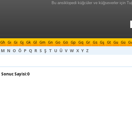
Bu ansiklopedi küğcüler ve küğseverler için Tu
Gh
Gı
Gi
Gj
Gk
Gl
Gm
Gn
Go
Gö
Gp
Gq
Gr
Gs
Gş
Gt
Gu
Gü
G
M
N
O
Ö
P
Q
R
S
Ş
T
U
Ü
V
W
X
Y
Z
 Sonuc Sayisi:0