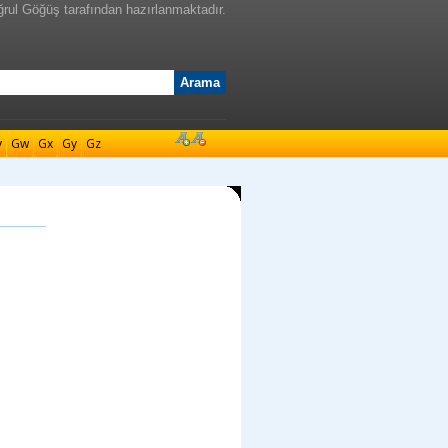
ğrul Göğüş tarafından hazırlanmaktadır.
v
Gw
Gx
Gy
Gz