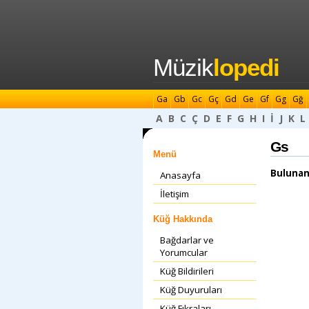
Müzik
lopedi
Ga
Gb
Gc
Gç
Gd
Ge
Gf
Gg
Gğ
A
B
C
Ç
D
E
F
G
H
I
İ
J
K
L
Gs
Menü
Bulunan
Anasayfa
İletişim
Küğ Hakkında
Bağdarlar ve
Yorumcular
Küğ Bildirileri
Küğ Duyuruları
Küğ Fıkraları