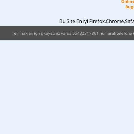
Online
Bugü
Bu Site En İyi Firefox,Chrome,Sa
Telif hakları için şikayetiniz varsa 05432317861 numaralı telefona u