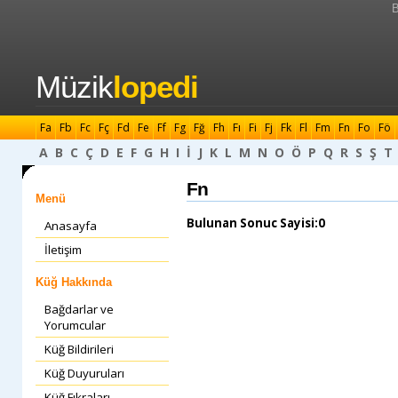
B
Müzik
lopedi
Fa
Fb
Fc
Fç
Fd
Fe
Ff
Fg
Fğ
Fh
Fı
Fi
Fj
Fk
Fl
Fm
Fn
Fo
Fö
A
B
C
Ç
D
E
F
G
H
I
İ
J
K
L
M
N
O
Ö
P
Q
R
S
Ş
T
Fn
Menü
Bulunan Sonuc Sayisi:0
Anasayfa
İletişim
Küğ Hakkında
Bağdarlar ve
Yorumcular
Küğ Bildirileri
Küğ Duyuruları
Küğ Fıkraları