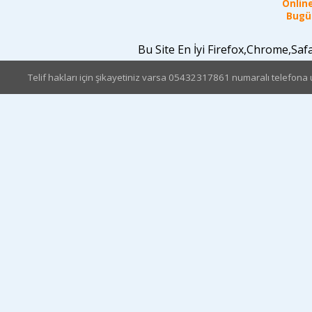
Online
Bugün
Bu Site En İyi Firefox,Chrome,Sa
Telif hakları için şikayetiniz varsa 05432317861 numaralı telefona u