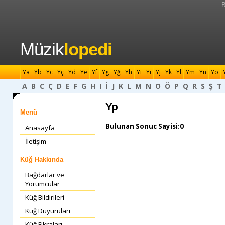
B
Müzik
lopedi
Ya
Yb
Yc
Yç
Yd
Ye
Yf
Yg
Yğ
Yh
Yı
Yi
Yj
Yk
Yl
Ym
Yn
Yo
A
B
C
Ç
D
E
F
G
H
I
İ
J
K
L
M
N
O
Ö
P
Q
R
S
Ş
T
Yp
Menü
Bulunan Sonuc Sayisi:0
Anasayfa
İletişim
Küğ Hakkında
Bağdarlar ve
Yorumcular
Küğ Bildirileri
Küğ Duyuruları
Küğ Fıkraları