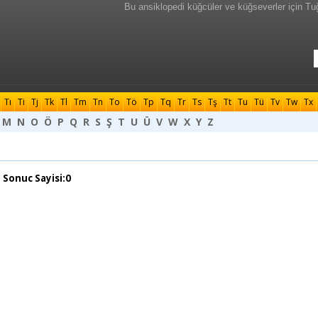
Bu ansiklopedi küğcüler ve küğseverler için Tu
Tı
Ti
Tj
Tk
Tl
Tm
Tn
To
Tö
Tp
Tq
Tr
Ts
Tş
Tt
Tu
Tü
Tv
Tw
Tx
M
N
O
Ö
P
Q
R
S
Ş
T
U
Ü
V
W
X
Y
Z
 Sonuc Sayisi:0