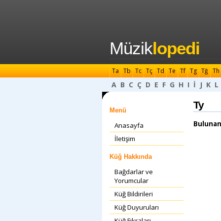
Müzik
lopedi
Ta
Tb
Tc
Tç
Td
Te
Tf
Tg
Tğ
Th
A
B
C
Ç
D
E
F
G
H
I
İ
J
K
L
Ty
Menü
Bulunan
Anasayfa
İletişim
Küğ Hakkında
Bağdarlar ve
Yorumcular
Küğ Bildirileri
Küğ Duyuruları
Küğ Fıkraları