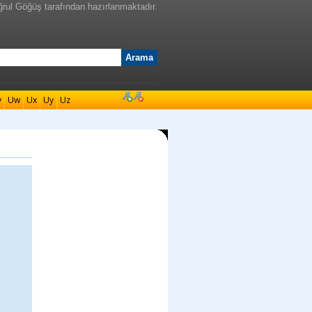
ğrul Göğüş tarafından hazırlanmaktadır.
v
Uw
Ux
Uy
Uz