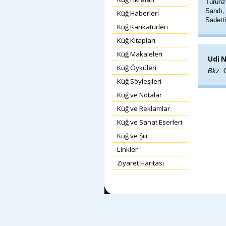
Türünz
Sandı,
Küğ Haberleri
Sadett
Küğ Karikatürleri
Küğ Kitapları
Küğ Makaleleri
Udi N
Küğ Öyküleri
Bkz.
O
Küğ Söyleşileri
Küğ ve Notalar
Küğ ve Reklamlar
Küğ ve Sanat Eserleri
Küğ ve Şiir
Linkler
Ziyaret Haritası