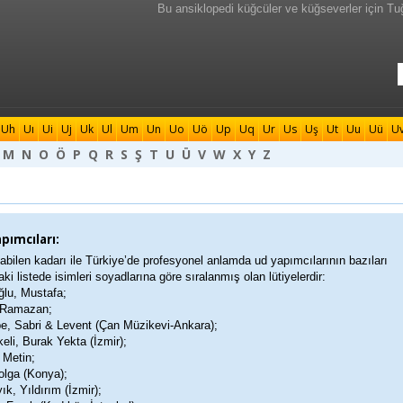
Bu ansiklopedi küğcüler ve küğseverler için Tu
Uh
Uı
Ui
Uj
Uk
Ul
Um
Un
Uo
Uö
Up
Uq
Ur
Us
Uş
Ut
Uu
Uü
U
M
N
O
Ö
P
Q
R
S
Ş
T
U
Ü
V
W
X
Y
Z
pımcıları:
bilen kadarı ile Türkiye’de profesyonel anlamda ud yapımcılarının bazıları
ki listede isimleri soyadlarına göre sıralanmış olan lütiyelerdir:
ğlu, Mustafa;
 Ramazan;
e, Sabri & Levent (Çan Müzikevi-Ankara);
eli, Burak Yekta (İzmir);
 Metin;
olga (Konya);
ık, Yıldırım (İzmir);