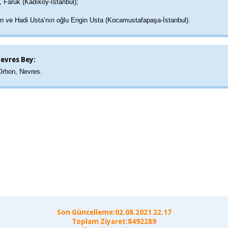
, Faruk (Kadıköy-İstanbul);
in ve Hadi Usta’nın oğlu Engin Usta (Kocamustafapaşa-İstanbul).
evres Bey:
rhon, Nevres.
Son Güncelleme:02.08.2021 22.17
Toplam Ziyaret:8492289