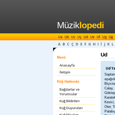
Müzik
lopedi
Ua
Ub
Uc
Uç
Ud
Ue
Uf
Ug
Uğ
A
B
C
Ç
D
E
F
G
H
I
İ
J
K
L
Ud
Menü
Anasayfa
Ud Ya
İletişim
Saptana
aşağıda
Küğ Hakkında
Biçicio
Calay,
Bağdarlar ve
Göktep
Yorumcular
Karatek
Küğ Bildirileri
Kesici,
Oter, T
Küğ Duyuruları
Palabıy
Küğ Fıkraları