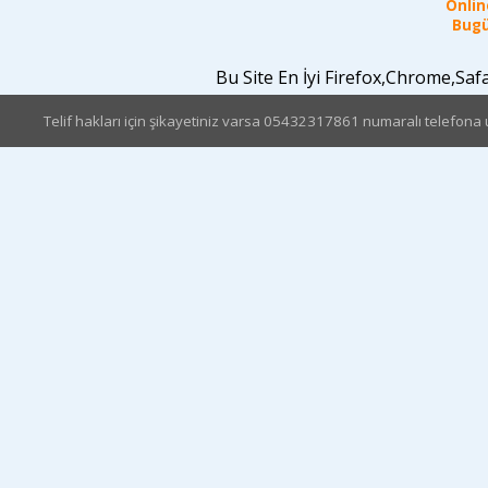
Online
Bugü
Bu Site En İyi Firefox,Chrome,Sa
Telif hakları için şikayetiniz varsa 05432317861 numaralı telefona u