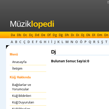
B
Müzik
lopedi
Da
Db
Dc
Dç
Dd
De
Df
Dg
Dğ
Dh
Dı
Di
Dj
Dk
Dl
Dm
Dn
A
B
C
Ç
D
E
F
G
H
I
İ
J
K
L
M
N
O
Ö
P
Q
R
S
Ş
T
Dj
Menü
Bulunan Sonuc Sayisi:0
Anasayfa
İletişim
Küğ Hakkında
Bağdarlar ve
Yorumcular
Küğ Bildirileri
Küğ Duyuruları
Küğ Fıkraları