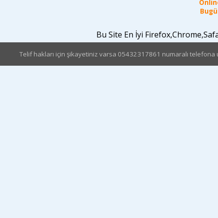
Online
Bugün
Bu Site En İyi Firefox,Chrome,Sa
Telif hakları için şikayetiniz varsa 05432317861 numaralı telefona u