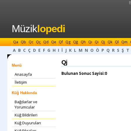
B
Müzik
lopedi
Qa
Qb
Qc
Qç
Qd
Qe
Qf
Qg
Qğ
Qh
Qı
Qi
Qj
Qk
Ql
Qm
A
B
C
Ç
D
E
F
G
H
I
İ
J
K
L
M
N
O
Ö
P
Q
R
S
Ş
T
Qj
Menü
Bulunan Sonuc Sayisi:0
Anasayfa
İletişim
Küğ Hakkında
Bağdarlar ve
Yorumcular
Küğ Bildirileri
Küğ Duyuruları
Küğ Fıkraları