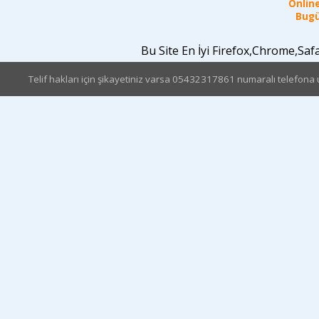
Online
Bugü
Bu Site En İyi Firefox,Chrome,Sa
Telif hakları için şikayetiniz varsa 05432317861 numaralı telefona u