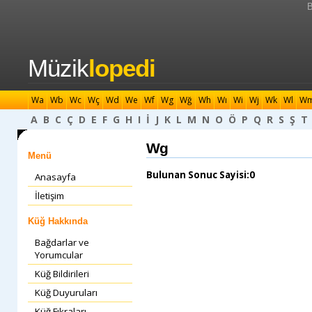
B
Müzik
lopedi
Wa
Wb
Wc
Wç
Wd
We
Wf
Wg
Wğ
Wh
Wı
Wi
Wj
Wk
Wl
W
A
B
C
Ç
D
E
F
G
H
I
İ
J
K
L
M
N
O
Ö
P
Q
R
S
Ş
T
Wg
Menü
Bulunan Sonuc Sayisi:0
Anasayfa
İletişim
Küğ Hakkında
Bağdarlar ve
Yorumcular
Küğ Bildirileri
Küğ Duyuruları
Küğ Fıkraları