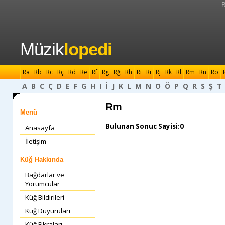
B
Müzik
lopedi
Ra
Rb
Rc
Rç
Rd
Re
Rf
Rg
Rğ
Rh
Rı
Ri
Rj
Rk
Rl
Rm
Rn
Ro
A
B
C
Ç
D
E
F
G
H
I
İ
J
K
L
M
N
O
Ö
P
Q
R
S
Ş
T
Rm
Menü
Bulunan Sonuc Sayisi:0
Anasayfa
İletişim
Küğ Hakkında
Bağdarlar ve
Yorumcular
Küğ Bildirileri
Küğ Duyuruları
Küğ Fıkraları