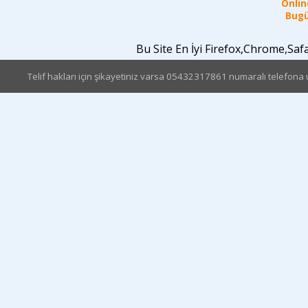
Online
Bugü
Bu Site En İyi Firefox,Chrome,Sa
Telif hakları için şikayetiniz varsa 05432317861 numaralı telefona u