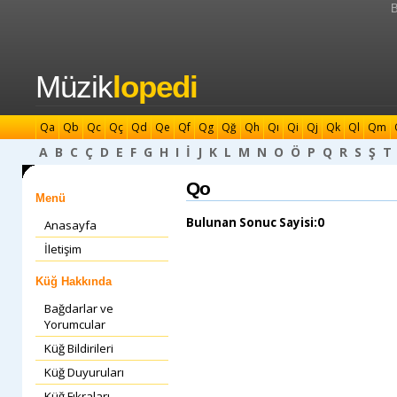
B
Müzik
lopedi
Qa
Qb
Qc
Qç
Qd
Qe
Qf
Qg
Qğ
Qh
Qı
Qi
Qj
Qk
Ql
Qm
A
B
C
Ç
D
E
F
G
H
I
İ
J
K
L
M
N
O
Ö
P
Q
R
S
Ş
T
Qo
Menü
Bulunan Sonuc Sayisi:0
Anasayfa
İletişim
Küğ Hakkında
Bağdarlar ve
Yorumcular
Küğ Bildirileri
Küğ Duyuruları
Küğ Fıkraları