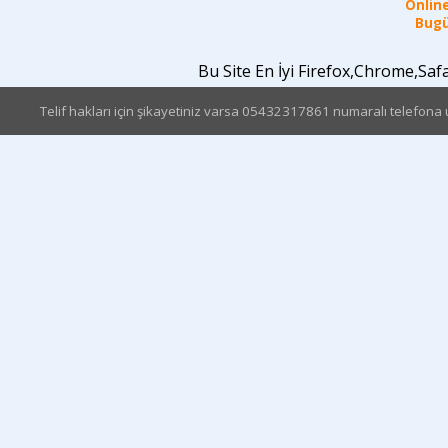
Online
Bugü
Bu Site En İyi Firefox,Chrome,Sa
Telif hakları için şikayetiniz varsa 05432317861 numaralı telefona u