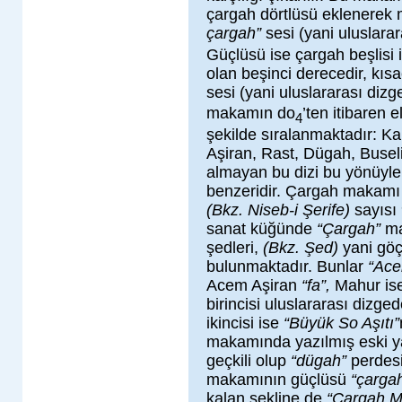
çargah dörtlüsü eklenerek 
çargah”
sesi (yani uluslara
Güçlüsü ise çargah beşlisi i
olan beşinci derecedir, kı
sesi (yani uluslararası diz
makamın do
’ten itibaren 
4
şekilde sıralanmaktadır: K
Aşiran, Rast, Dügah, Buselik
almayan bu dizi bu yönüyl
benzeridir. Çargah makamı ç
(Bkz. Niseb-i Şerife)
sayısı 
sanat küğünde
“Çargah”
ma
şedleri,
(Bkz. Şed)
yani göç
bulunmaktadır. Bunlar
“Ace
Acem Aşiran
“fa”,
Mahur is
birincisi uluslararası dizge
ikincisi ise
“Büyük So Aşıtı”
makamında yazılmış eski y
geçkili olup
“dügah”
perdesi
makamının güçlüsü
“çarga
kalan şekline de
“Çargah M