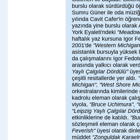
burslu olarak sürdürdüğü 
Sumru Güner ile oda müziği
yılında Cavit Cafer'in öğren
yazında yine burslu olarak 
York Eyaleti'ndeki
"Meadowm
haftalık yaz kursuna Igor Fe
2001'de
"Western Michigan 
asistanlık bursuyla yüksek
da çalışmalarını Igor Fedot
arasında yalkıcı olarak verd
Yaylı Çalgılar Dördülü"
üyes
çeşitli resitallerde yer aldı.
Michigan", "West Shore Mi
orkestralarında kimilerinde 
kadrolu eleman olarak çalışt
viyola,
"Bruce Uchimura", "
"Leipzig Yaylı Çalgılar Dörd
etkinliklerine de katıldı.
"Bu
sözleşmeli eleman olarak ça
Feverish"
üyesi olarak dinlet
müddet
"Zonguldak Karaelm