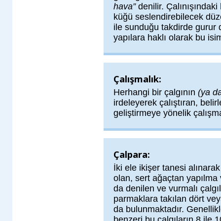
hava”
denilir. Çalınışındaki 
küğü seslendirebilecek dü
ile sunduğu takdirde gurur
yapılara haklı olarak bu isim 
Çalışmalık:
Herhangi bir çalgının
(ya d
irdeleyerek çalıştıran, bel
geliştirmeye yönelik çalışm
Çalpara:
İki ele ikişer tanesi alınar
olan, sert ağaçtan yapılma
da denilen ve vurmalı çalgı
parmaklara takılan dört vey
da bulunmaktadır. Genellikl
benzeri bu çalgıların 8 ile 