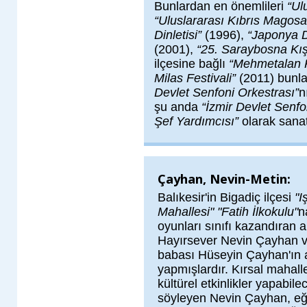
Bunlardan en önemlileri
“Ul
“Uluslararası Kıbrıs Magosa 
Dinletisi”
(1996),
“Japonya Di
(2001),
“25. Saraybosna Kış 
ilçesine bağlı
“Mehmetalan K
Milas Festivali”
(2011) bunla
Devlet Senfoni Orkestrası”
n
şu anda
“İzmir Devlet Senfo
Şef Yardımcısı”
olarak sana
Çayhan, Nevin-Metin:
Balıkesir'in Bigadiç ilçesi
"I
Mahallesi"
"Fatih İlkokulu"
n
oyunları sınıfı kazandıran 
Hayırsever Nevin Çayhan v
babası Hüseyin Çayhan'ın a
yapmışlardır.
Kırsal mahall
kültürel etkinlikler yapabil
söyleyen Nevin Çayhan, e