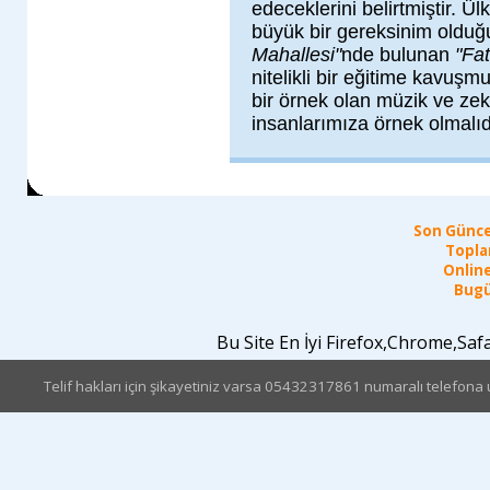
edeceklerini belirtmiştir. Ü
büyük bir gereksinim olduğu
Mahallesi"
nde bulunan
"Fat
nitelikli bir eğitime kavuş
bir örnek olan müzik ve zeka
insanlarımıza örnek olmalıd
Son Günce
Topla
Online
Bugü
Bu Site En İyi Firefox,Chrome,Sa
Telif hakları için şikayetiniz varsa 05432317861 numaralı telefona u