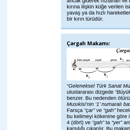
ancak giderek hızlanan ve u
kırına ilişkin küğe verilen i
yavaş ya da hızlı hareketler
bir kırın türüdür.
Çargah Makamı:
“Geleneksel Türk Sanat Mus
uluslararası dizgede
“Büyük
benzer. Bu nedenden ötürü b
Musıkisi’nin ‘1’ numaralı b
Farsça
“çar”
ve
“gah”
hecel
bu kelimeyi kökenine göre 
4 (dört) ve
“gah”
ta
“yer”
an
karşılığı çıkarılır. Bu makam