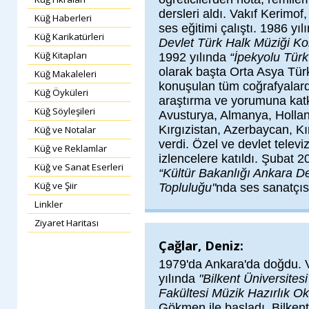
dersleri aldı. Vakıf Kerimo
Küğ Haberleri
ses eğitimi çalıştı. 1986 yı
Küğ Karikatürleri
Devlet Türk Halk Müziği Ko
Küğ Kitapları
1992 yılında
“İpekyolu Türk
olarak başta Orta Asya Tür
Küğ Makaleleri
konuşulan tüm coğrafyalardak
Küğ Öyküleri
araştırma ve yorumuna katk
Küğ Söyleşileri
Avusturya, Almanya, Hollan
Kırgızistan, Azerbaycan, Kır
Küğ ve Notalar
verdi. Özel ve devlet televi
Küğ ve Reklamlar
izlencelere katıldı. Şubat 2
Küğ ve Sanat Eserleri
“Kültür Bakanlığı Ankara D
Küğ ve Şiir
Topluluğu''
nda ses sanatçıs
Linkler
Ziyaret Haritası
Çağlar, Deniz:
1979'da Ankara'da doğdu. 
yılında
"Bilkent Üniversites
Fakültesi Müzik Hazırlık Ok
Gökmen ile başladı. Bilkent