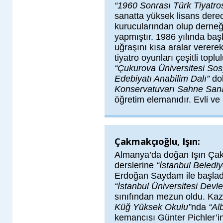
“1960 Sonrası Türk Tiyatro
sanatta yüksek lisans derec
kurucularından olup derneğ
yapmıştır. 1986 yılında baş
uğraşını kısa aralar verere
tiyatro oyunları çeşitli topl
“Çukurova Üniversitesi Sosy
Edebiyatı Anabilim Dalı”
dok
Konservatuvarı Sahne Sana
öğretim elemanıdır. Evli ve 
Çakmakçıoğlu, Işın:
Almanya’da doğan Işın Ça
derslerine
“İstanbul Beledi
Erdoğan Saydam ile başlad
“İstanbul Üniversitesi Devl
sınıfından mezun oldu. Kaz
Küğ Yüksek Okulu”
nda
“Al
kemancısı Günter Pichler’i