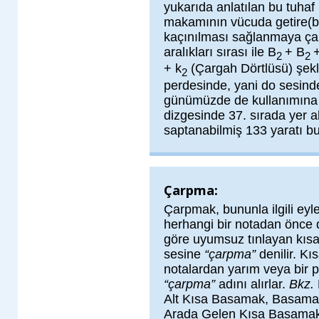
yukarıda anlatılan bu tuhaf 
makamının vücuda getire(bi
kaçınılması sağlanmaya çal
aralıkları sırası ile B
+ B
2
2
+ k
(Çargah Dörtlüsü) şek
2
perdesinde, yani do sesind
günümüzde de kullanımına
dizgesinde 37. sırada yer al
saptanabilmiş 133 yaratı b
Çarpma:
Çarpmak, bununla ilgili ey
herhangi bir notadan önce d
göre uyumsuz tınlayan kısa
sesine
“çarpma”
denilir. K
notalardan yarım veya bir 
“çarpma”
adını alırlar.
Bkz.
Alt Kısa Basamak, Basamak
Arada Gelen Kısa Basamakl