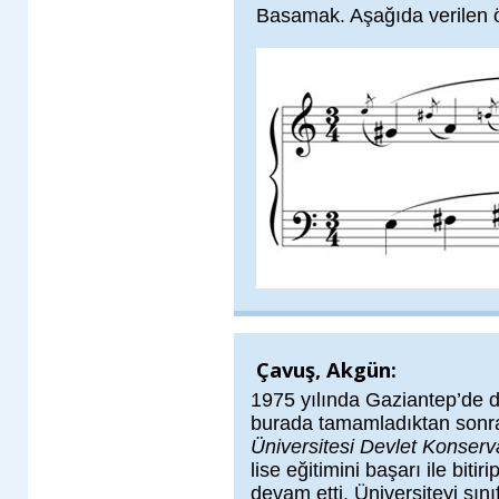
Basamak. Aşağıda verilen ör
Çavuş, Akgün:
1975 yılında Gaziantep’de d
burada tamamladıktan son
Üniversitesi Devlet Konserv
lise eğitimini başarı ile biti
devam etti. Üniversiteyi sını