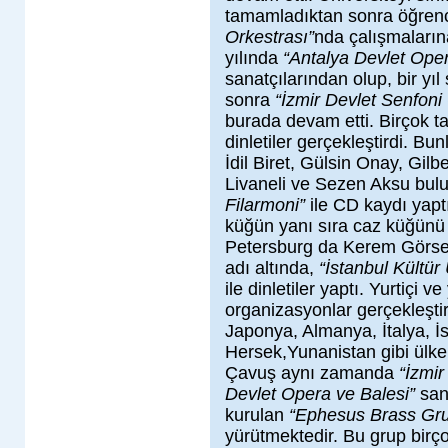
tamamladıktan sonra öğrenc
Orkestrası”
nda çalışmaları
yılında
“Antalya Devlet Oper
sanatçılarından olup, bir yıl
sonra
“İzmir Devlet Senfoni
burada devam etti. Birçok ta
dinletiler gerçekleştirdi. Bu
İdil Biret, Gülsin Onay, Gil
Livaneli ve Sezen Aksu bul
Filarmoni”
ile CD kaydı yaptı
küğün yanı sıra caz küğünü
Petersburg da Kerem Görsev
adı altında,
“İstanbul Kültür 
ile dinletiler yaptı. Yurtiçi v
organizasyonlar gerçekleşti
Japonya, Almanya, İtalya, 
Hersek,Yunanistan gibi ülkel
Çavuş aynı zamanda
“İzmir
Devlet Opera ve Balesi”
sana
kurulan
“Ephesus Brass Gr
yürütmektedir. Bu grup birçok