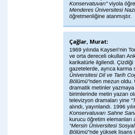
Konservatuvarı"
viyola öğr
Menderes Üniversitesi Nazil
öğretmenliğine atanmıştır.
Çağlar, Murat:
1969 yılında Kayseri’nin To
ve orta dereceli okulları An
karikatürle ilgilendi. Çizdiği
gazetelerde, ayrıca karma s
Üniversitesi Dil ve Tarih Co
Bölümü”
nden mezun oldu. Ü
dramatik metinler yazmaya
birimlerinde metin yazarı ol
televizyon dramaları yine
“
alındı, yayınlandı. 1996 yıl
Konservatuvarı Sahne Sana
kurucu öğretim elemanları a
“Mersin Üniversitesi Sosyal
Bölümü”
nde yüksek lisans 