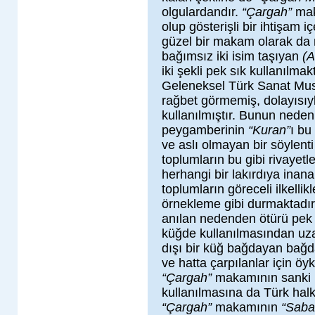
olgulardandır.
“Çargah”
mak
olup gösterişli bir ihtişam
güzel bir makam olarak da n
bağımsız iki isim taşıyan
(
iki şekli pek sık kullanılma
Geleneksel Türk Sanat Musı
rağbet görmemiş, dolayısıy
kullanılmıştır. Bunun neden
peygamberinin
“Kuran”
ı bu
ve aslı olmayan bir söylent
toplumların bu gibi rivayet
herhangi bir lakırdıya inan
toplumların göreceli ilkellikl
örnekleme gibi durmaktadı
anılan nedenden ötürü pek k
küğde kullanılmasından uza
dışı bir küğ bağdayan bağda
ve hatta çarpılanlar için öykü
“Çargah”
makamının sanki bü
kullanılmasına da Türk halk
“Çargah”
makamının
“Sab