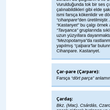
Vurulduğunda tok bir ses çı
çalınabildikleri gibi elde şak
ismi farsça kökenlidir ve d
“cihanpare”
den üretilmiştir
“Kastanyet”
bu çalgı örnek a
“Tavşanca”
gruplarında sıklı
uzun yüzyıllara dayanmakta
“Mezopotamya”
da rastlanm
yapılmış
“çalpara”
lar bulun
Cihanpare. Kastanyet.
Çar-pare (Çarpare):
Farsça
“dört parça”
anlamın
Çardaş:
Bkz. (Mac). Csárdás, Czar