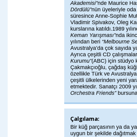
Akademisi”
nde Maurice Has
Dördülü”
nün üyeleriyle oda
süresince Anne-Sophie Mutt
Vladimir Spivakov, Oleg Ka
kurslarına katıldı.1989 yıl
Keman Yarışması”
nda ikin
yılından beri
“Melbourne Se
Avustralya’da çok sayıda yal
Ayrıca çeşitli CD çalışmala
Kurumu”
(ABC)
için stüdyo 
Çakmakçıoğlu, çağdaş küğl
özellikle Türk ve Avustralya
çeşitli ülkelerinden yeni y
etmektedir.
Sanatçı 2009 y
Orchestra Friends”
bursuna 
Çalgılama:
Bir küğ parçasının ya da yara
uygun bir şekilde dağıtmak