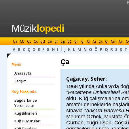
B
Müzik
lopedi
Ça
Çb
Çc
Çç
Çd
Çe
Çf
Çg
Çğ
Çh
Çı
Çi
Çj
Çk
Çl
Çm
Çn
Ç
A
B
C
Ç
D
E
F
G
H
I
İ
J
K
L
M
N
O
Ö
P
Q
R
S
Ş
T
Ça
Menü
Anasayfa
Çağatay, Seher:
İletişim
1968 yılında Ankara’da doğ
Küğ Hakkında
“Hacettepe Üniversitesi Sağ
oldu. Küğ çalışmalarına orta
Bağdarlar ve
amatör derneklerde başladı.
Yorumcular
sınavla
“Ankara Radyosu Ha
Küğ Bildirileri
Mehmet Özbek, Mustafa Özg
Küğ Duyuruları
Gürhan, Tuğrul Şan, Coşkun
öğreticilerden nota, remilem
Küğ Fıkraları