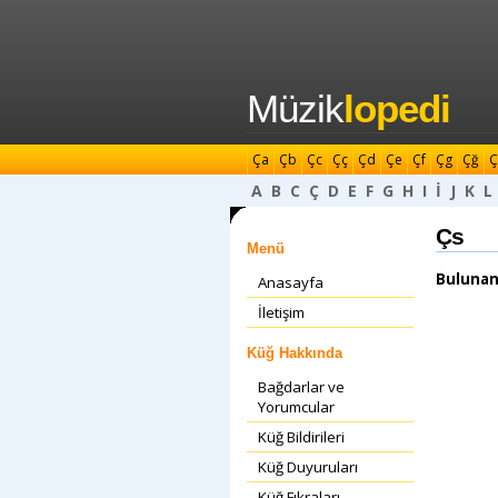
Müzik
lopedi
Ça
Çb
Çc
Çç
Çd
Çe
Çf
Çg
Çğ
Ç
A
B
C
Ç
D
E
F
G
H
I
İ
J
K
L
Çs
Menü
Bulunan
Anasayfa
İletişim
Küğ Hakkında
Bağdarlar ve
Yorumcular
Küğ Bildirileri
Küğ Duyuruları
Küğ Fıkraları