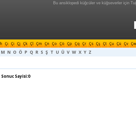
Bu ansiklopedi küğcüler ve küğseverler için Tu
h
Çı
Çi
Çj
Çk
Çl
Çm
Çn
Ço
Çö
Çp
Çq
Çr
Çs
Çş
Çt
Çu
Çü
Çv
Çw
M
N
O
Ö
P
Q
R
S
Ş
T
U
Ü
V
W
X
Y
Z
 Sonuc Sayisi:0