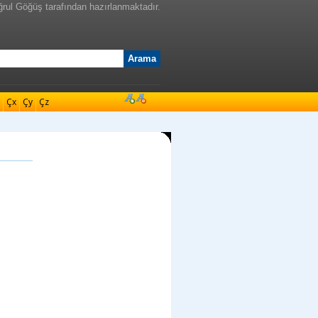
ğrul Göğüş tarafından hazırlanmaktadır.
Çx
Çy
Çz