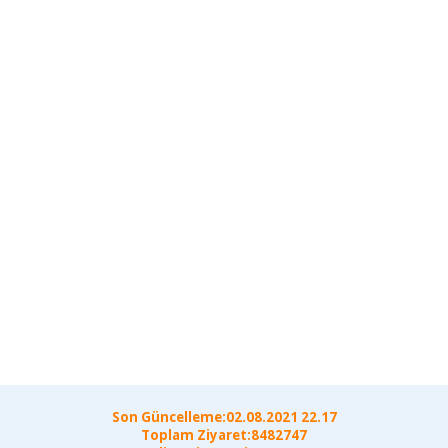
Son Güncelleme:02.08.2021 22.17
Toplam Ziyaret:8482747