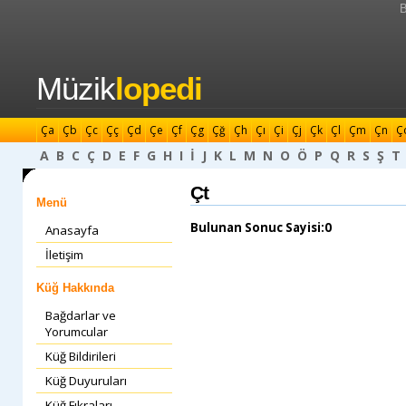
B
Müzik
lopedi
Ça
Çb
Çc
Çç
Çd
Çe
Çf
Çg
Çğ
Çh
Çı
Çi
Çj
Çk
Çl
Çm
Çn
Ç
A
B
C
Ç
D
E
F
G
H
I
İ
J
K
L
M
N
O
Ö
P
Q
R
S
Ş
T
Çt
Menü
Bulunan Sonuc Sayisi:0
Anasayfa
İletişim
Küğ Hakkında
Bağdarlar ve
Yorumcular
Küğ Bildirileri
Küğ Duyuruları
Küğ Fıkraları