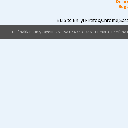
Online
Bugü
Bu Site En İyi Firefox,Chrome,Sa
Telif hakları için şikayetiniz varsa 05432317861 numaralı telefona u