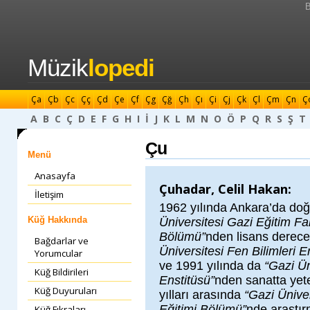
B
Müzik
lopedi
Ça
Çb
Çc
Çç
Çd
Çe
Çf
Çg
Çğ
Çh
Çı
Çi
Çj
Çk
Çl
Çm
Çn
Ç
A
B
C
Ç
D
E
F
G
H
I
İ
J
K
L
M
N
O
Ö
P
Q
R
S
Ş
T
Çu
Menü
Anasayfa
Çuhadar, Celil Hakan:
İletişim
1962 yılında Ankara’da doğ
Küğ Hakkında
Üniversitesi Gazi Eğitim Fa
Bölümü”
nden lisans derece
Bağdarlar ve
Üniversitesi Fen Bilimleri E
Yorumcular
ve 1991 yılında da
“Gazi Ün
Küğ Bildirileri
Enstitüsü”
nden sanatta yete
Küğ Duyuruları
yılları arasında
“Gazi Ünive
Eğitimi Bölümü”
nde araştır
Küğ Fıkraları