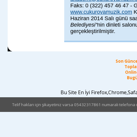
Faks: 0 (322) 457 46 47 - 
www.cukurovamuzik.com
Ku
Haziran 2014 Salı günü sa
Belediyesi"
nin dinleti salo
gerçekleştirilmiştir.
Son Günce
Topla
Online
Bugü
Bu Site En İyi Firefox,Chrome,Sa
Telif hakları için şikayetiniz varsa 05432317861 numaralı telefona u