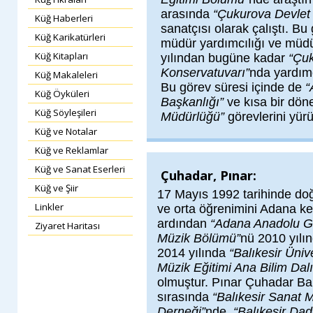
arasında
“Çukurova Devlet 
Küğ Haberleri
sanatçısı olarak çalıştı. Bu
Küğ Karikatürleri
müdür yardımcılığı ve müdü
Küğ Kitapları
yılından bugüne kadar
“Çuk
Konservatuvarı”
nda yardım
Küğ Makaleleri
Bu görev süresi içinde de
“
Küğ Öyküleri
Başkanlığı”
ve kısa bir dö
Küğ Söyleşileri
Müdürlüğü”
görevlerini yür
Küğ ve Notalar
Küğ ve Reklamlar
Küğ ve Sanat Eserleri
Çuhadar, Pınar:
Küğ ve Şiir
17 Mayıs 1992 tarihinde do
Linkler
ve orta öğrenimini Adana k
ardından
“Adana Anadolu Gü
Ziyaret Haritası
Müzik Bölümü”
nü 2010 yılın
2014 yılında
“Balıkesir Üniv
Müzik Eğitimi Ana Bilim Dalı
olmuştur. Pınar Çuhadar Bal
sırasında
“Balıkesir Sanat 
Derneği”
nde,
“Balıkesir Da