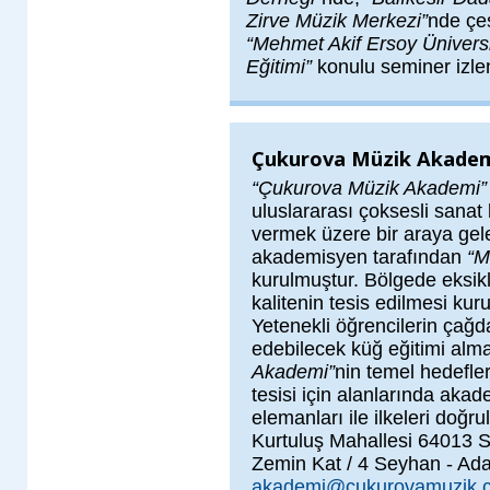
Zirve Müzik Merkezi”
nde çeş
“Mehmet Akif Ersoy Üniversi
Eğitimi”
konulu seminer izlen
Çukurova Müzik Akadem
“Çukurova Müzik Akademi
uluslararası çoksesli sanat
vermek üzere bir araya gele
akademisyen tarafından
“M
kurulmuştur. Bölgede eksikl
kalitenin tesis edilmesi kuru
Yetenekli öğrencilerin çağd
edebilecek küğ eğitimi alm
Akademi”
nin temel hedefler
tesisi için alanlarında aka
elemanları ile ilkeleri doğr
Kurtuluş Mahallesi 64013 
Zemin Kat / 4 Seyhan - Ada
akademi@cukurovamuzik.