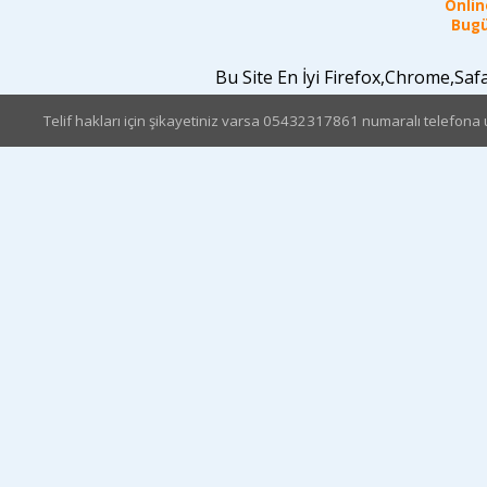
Online
Bugü
Bu Site En İyi Firefox,Chrome,Sa
Telif hakları için şikayetiniz varsa 05432317861 numaralı telefona u