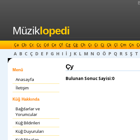
B
Müzik
lopedi
Ça
Çb
Çc
Çç
Çd
Çe
Çf
Çg
Çğ
Çh
Çı
Çi
Çj
Çk
Çl
Çm
Çn
Ç
A
B
C
Ç
D
E
F
G
H
I
İ
J
K
L
M
N
O
Ö
P
Q
R
S
Ş
T
Çy
Menü
Bulunan Sonuc Sayisi:0
Anasayfa
İletişim
Küğ Hakkında
Bağdarlar ve
Yorumcular
Küğ Bildirileri
Küğ Duyuruları
Küğ Fıkraları