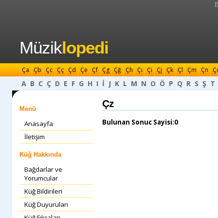
B
Müzik
lopedi
Ça
Çb
Çc
Çç
Çd
Çe
Çf
Çg
Çğ
Çh
Çı
Çi
Çj
Çk
Çl
Çm
Çn
Ç
A
B
C
Ç
D
E
F
G
H
I
İ
J
K
L
M
N
O
Ö
P
Q
R
S
Ş
T
Çz
Menü
Bulunan Sonuc Sayisi:0
Anasayfa
İletişim
Küğ Hakkında
Bağdarlar ve
Yorumcular
Küğ Bildirileri
Küğ Duyuruları
Küğ Fıkraları