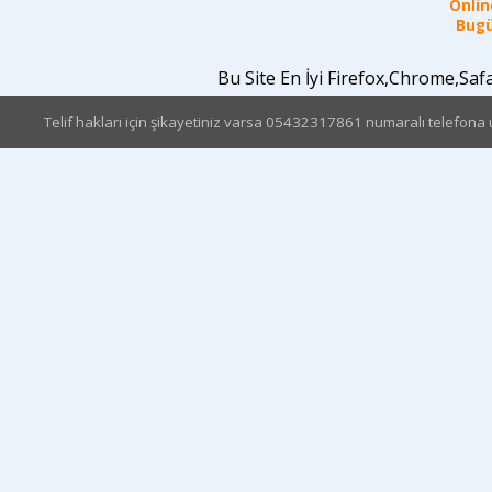
Online
Bugü
Bu Site En İyi Firefox,Chrome,Sa
Telif hakları için şikayetiniz varsa 05432317861 numaralı telefona u