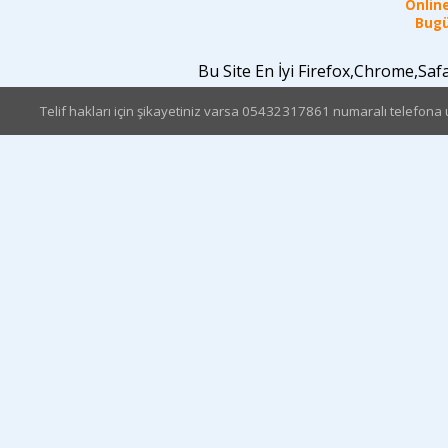
Online
Bugü
Bu Site En İyi Firefox,Chrome,Sa
Telif hakları için şikayetiniz varsa 05432317861 numaralı telefona u