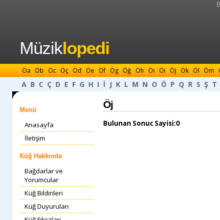
B
Müzik
lopedi
Öa
Öb
Öc
Öç
Öd
Öe
Öf
Ög
Öğ
Öh
Öı
Öi
Öj
Ök
Öl
Öm
A
B
C
Ç
D
E
F
G
H
I
İ
J
K
L
M
N
O
Ö
P
Q
R
S
Ş
T
Öj
Menü
Bulunan Sonuc Sayisi:0
Anasayfa
İletişim
Küğ Hakkında
Bağdarlar ve
Yorumcular
Küğ Bildirileri
Küğ Duyuruları
Küğ Fıkraları