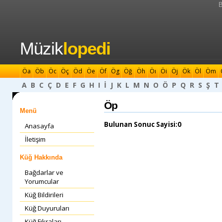
B
Müzik
lopedi
Öa
Öb
Öc
Öç
Öd
Öe
Öf
Ög
Öğ
Öh
Öı
Öi
Öj
Ök
Öl
Öm
A
B
C
Ç
D
E
F
G
H
I
İ
J
K
L
M
N
O
Ö
P
Q
R
S
Ş
T
Öp
Menü
Bulunan Sonuc Sayisi:0
Anasayfa
İletişim
Küğ Hakkında
Bağdarlar ve
Yorumcular
Küğ Bildirileri
Küğ Duyuruları
Küğ Fıkraları