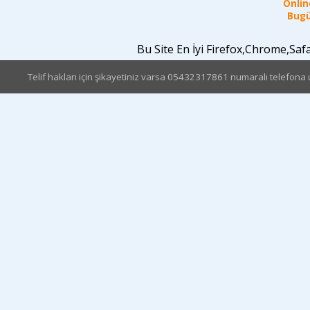
Online
Bugü
Bu Site En İyi Firefox,Chrome,Sa
Telif hakları için şikayetiniz varsa 05432317861 numaralı telefona u