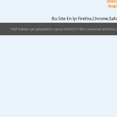
Online
Bugü
Bu Site En İyi Firefox,Chrome,Sa
Telif hakları için şikayetiniz varsa 05432317861 numaralı telefona u