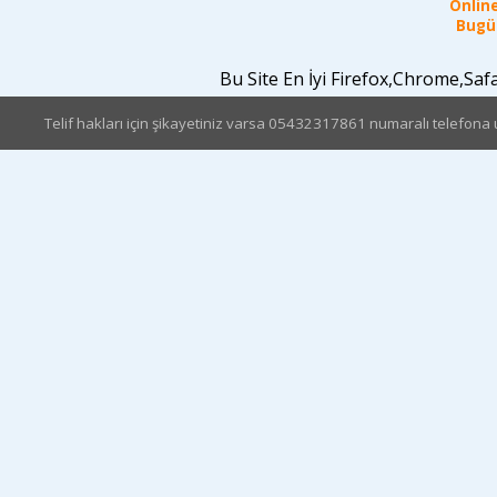
Online
Bugün
Bu Site En İyi Firefox,Chrome,Sa
Telif hakları için şikayetiniz varsa 05432317861 numaralı telefona u