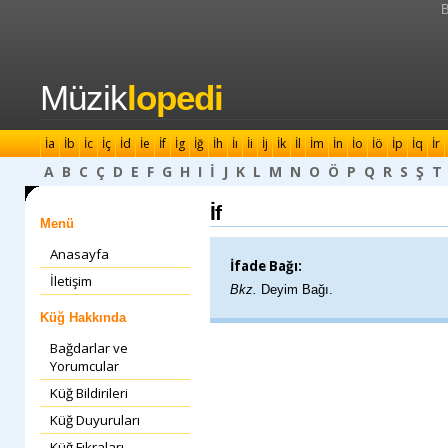
B
Müzik
lopedi
İa
İb
İc
İç
İd
İe
İf
İg
İğ
İh
İı
İi
İj
İk
İl
İm
İn
İo
İö
İp
İq
İr
A
B
C
Ç
D
E
F
G
H
I
İ
J
K
L
M
N
O
Ö
P
Q
R
S
Ş
T
İf
Menü
Anasayfa
İfade Bağı:
İletişim
Bkz.
Deyim Bağı.
Küğ Hakkında
Bağdarlar ve
Yorumcular
Küğ Bildirileri
Küğ Duyuruları
Küğ Fıkraları