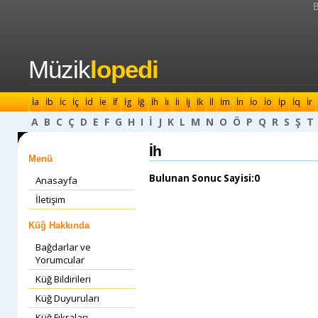
B
Müzik
lopedi
İa
İb
İc
İç
İd
İe
İf
İg
İğ
İh
İı
İi
İj
İk
İl
İm
İn
İo
İö
İp
İq
İr
A
B
C
Ç
D
E
F
G
H
I
İ
J
K
L
M
N
O
Ö
P
Q
R
S
Ş
T
İh
Menü
Bulunan Sonuc Sayisi:0
Anasayfa
İletişim
Küğ Hakkında
Bağdarlar ve
Yorumcular
Küğ Bildirileri
Küğ Duyuruları
Küğ Fıkraları