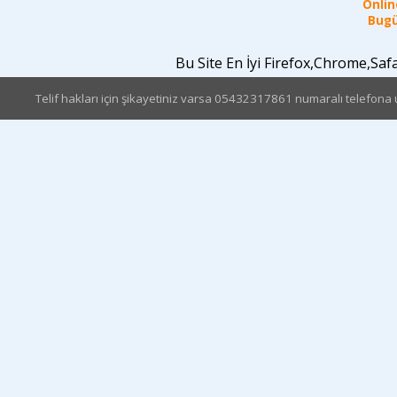
Online
Bugü
Bu Site En İyi Firefox,Chrome,Sa
Telif hakları için şikayetiniz varsa 05432317861 numaralı telefona u