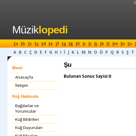
B
Müzik
lopedi
Şa
Şb
Şc
Şç
Şd
Şe
Şf
Şg
Şğ
Şh
Şı
Şi
Şj
Şk
Şl
Şm
Şn
Şo
A
B
C
Ç
D
E
F
G
H
I
İ
J
K
L
M
N
O
Ö
P
Q
R
S
Ş
T
Şu
Menü
Bulunan Sonuc Sayisi:0
Anasayfa
İletişim
Küğ Hakkında
Bağdarlar ve
Yorumcular
Küğ Bildirileri
Küğ Duyuruları
Küğ Fıkraları