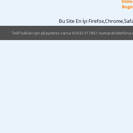
Online
Bugün
Bu Site En İyi Firefox,Chrome,Sa
Telif hakları için şikayetiniz varsa 05432317861 numaralı telefona u