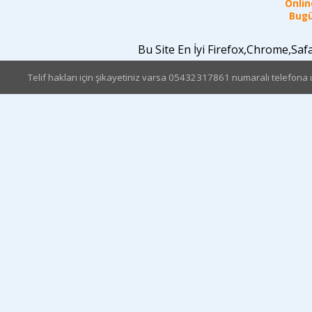
Online
Bugü
Bu Site En İyi Firefox,Chrome,Sa
Telif hakları için şikayetiniz varsa 05432317861 numaralı telefona u