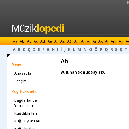
B
Müzik
lopedi
Aa
Ab
Ac
Aç
Ad
Ae
Af
Ag
Ağ
Ah
Aı
Ai
Aj
Ak
Al
Am
An
A
A
B
C
Ç
D
E
F
G
H
I
İ
J
K
L
M
N
O
Ö
P
Q
R
S
Ş
T
Aö
Menü
Bulunan Sonuc Sayisi:0
Anasayfa
İletişim
Küğ Hakkında
Bağdarlar ve
Yorumcular
Küğ Bildirileri
Küğ Duyuruları
Küğ Fıkraları