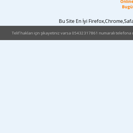
Online
Bugün
Bu Site En İyi Firefox,Chrome,Sa
Telif hakları için şikayetiniz varsa 05432317861 numaralı telefona u