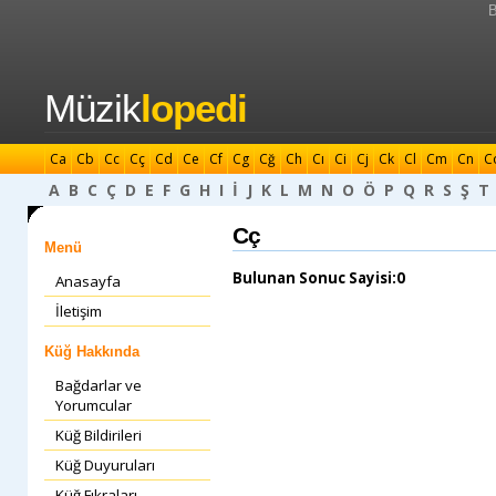
B
Müzik
lopedi
Ca
Cb
Cc
Cç
Cd
Ce
Cf
Cg
Cğ
Ch
Cı
Ci
Cj
Ck
Cl
Cm
Cn
C
A
B
C
Ç
D
E
F
G
H
I
İ
J
K
L
M
N
O
Ö
P
Q
R
S
Ş
T
Cç
Menü
Bulunan Sonuc Sayisi:0
Anasayfa
İletişim
Küğ Hakkında
Bağdarlar ve
Yorumcular
Küğ Bildirileri
Küğ Duyuruları
Küğ Fıkraları