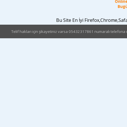
Online
Bugü
Bu Site En İyi Firefox,Chrome,Sa
Telif hakları için şikayetiniz varsa 05432317861 numaralı telefona u