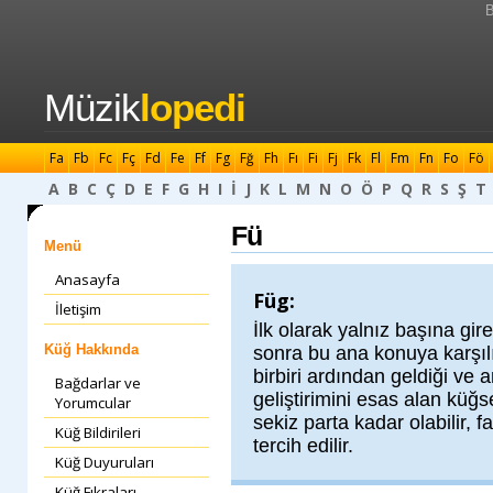
B
Müzik
lopedi
Fa
Fb
Fc
Fç
Fd
Fe
Ff
Fg
Fğ
Fh
Fı
Fi
Fj
Fk
Fl
Fm
Fn
Fo
Fö
A
B
C
Ç
D
E
F
G
H
I
İ
J
K
L
M
N
O
Ö
P
Q
R
S
Ş
T
Fü
Menü
Anasayfa
Füg:
İletişim
İlk olarak yalnız başına gi
Küğ Hakkında
sonra bu ana konuya karşılık
birbiri ardından geldiği ve 
Bağdarlar ve
geliştirimini esas alan küğs
Yorumcular
sekiz parta kadar olabilir, f
Küğ Bildirileri
tercih edilir.
Küğ Duyuruları
Küğ Fıkraları