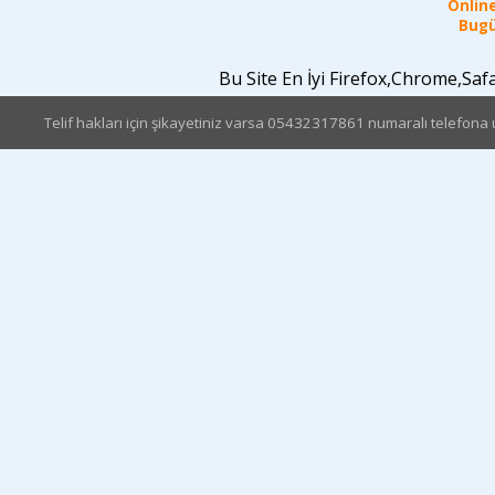
Online
Bugü
Bu Site En İyi Firefox,Chrome,Sa
Telif hakları için şikayetiniz varsa 05432317861 numaralı telefona u