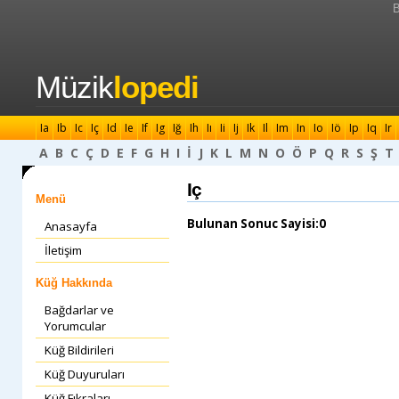
B
Müzik
lopedi
Ia
Ib
Ic
Iç
Id
Ie
If
Ig
Iğ
Ih
Iı
Ii
Ij
Ik
Il
Im
In
Io
Iö
Ip
Iq
Ir
A
B
C
Ç
D
E
F
G
H
I
İ
J
K
L
M
N
O
Ö
P
Q
R
S
Ş
T
Iç
Menü
Bulunan Sonuc Sayisi:0
Anasayfa
İletişim
Küğ Hakkında
Bağdarlar ve
Yorumcular
Küğ Bildirileri
Küğ Duyuruları
Küğ Fıkraları