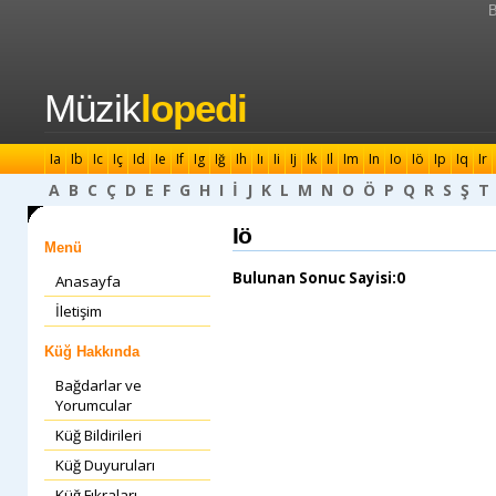
B
Müzik
lopedi
Ia
Ib
Ic
Iç
Id
Ie
If
Ig
Iğ
Ih
Iı
Ii
Ij
Ik
Il
Im
In
Io
Iö
Ip
Iq
Ir
A
B
C
Ç
D
E
F
G
H
I
İ
J
K
L
M
N
O
Ö
P
Q
R
S
Ş
T
Iö
Menü
Bulunan Sonuc Sayisi:0
Anasayfa
İletişim
Küğ Hakkında
Bağdarlar ve
Yorumcular
Küğ Bildirileri
Küğ Duyuruları
Küğ Fıkraları