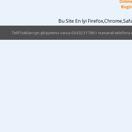
Online
Bugün
Bu Site En İyi Firefox,Chrome,Sa
Telif hakları için şikayetiniz varsa 05432317861 numaralı telefona u