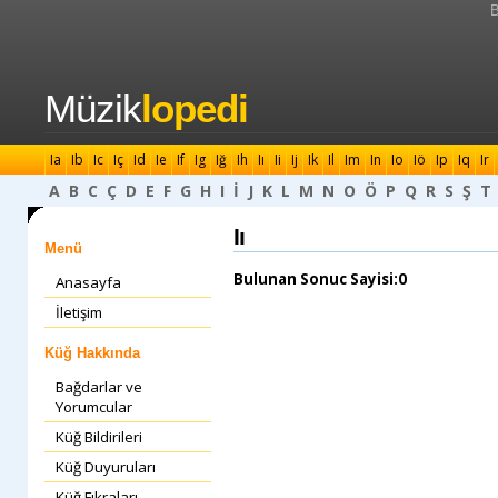
B
Müzik
lopedi
Ia
Ib
Ic
Iç
Id
Ie
If
Ig
Iğ
Ih
Iı
Ii
Ij
Ik
Il
Im
In
Io
Iö
Ip
Iq
Ir
A
B
C
Ç
D
E
F
G
H
I
İ
J
K
L
M
N
O
Ö
P
Q
R
S
Ş
T
Iı
Menü
Bulunan Sonuc Sayisi:0
Anasayfa
İletişim
Küğ Hakkında
Bağdarlar ve
Yorumcular
Küğ Bildirileri
Küğ Duyuruları
Küğ Fıkraları