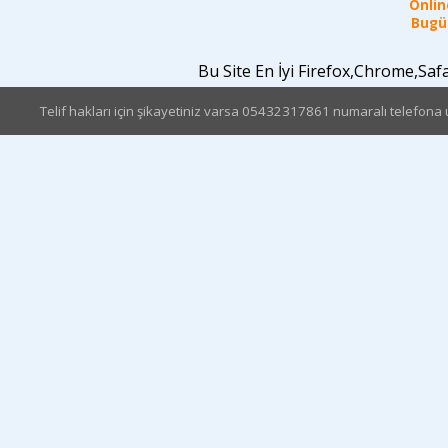
Online
Bugün
Bu Site En İyi Firefox,Chrome,Sa
Telif hakları için şikayetiniz varsa 05432317861 numaralı telefona u