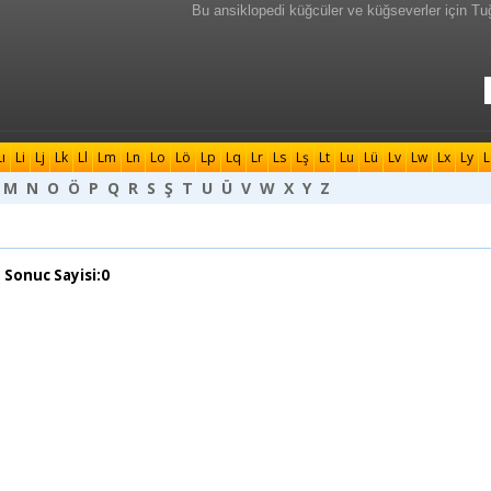
Bu ansiklopedi küğcüler ve küğseverler için Tu
Lı
Li
Lj
Lk
Ll
Lm
Ln
Lo
Lö
Lp
Lq
Lr
Ls
Lş
Lt
Lu
Lü
Lv
Lw
Lx
Ly
L
M
N
O
Ö
P
Q
R
S
Ş
T
U
Ü
V
W
X
Y
Z
 Sonuc Sayisi:0