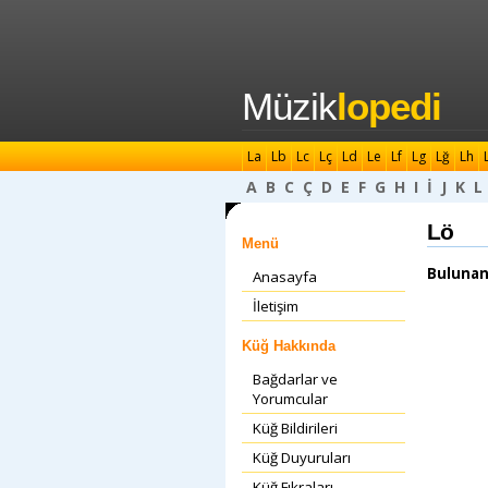
Müzik
lopedi
La
Lb
Lc
Lç
Ld
Le
Lf
Lg
Lğ
Lh
A
B
C
Ç
D
E
F
G
H
I
İ
J
K
L
Lö
Menü
Bulunan
Anasayfa
İletişim
Küğ Hakkında
Bağdarlar ve
Yorumcular
Küğ Bildirileri
Küğ Duyuruları
Küğ Fıkraları