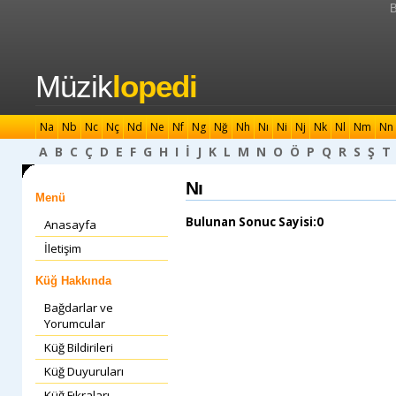
B
Müzik
lopedi
Na
Nb
Nc
Nç
Nd
Ne
Nf
Ng
Nğ
Nh
Nı
Ni
Nj
Nk
Nl
Nm
Nn
A
B
C
Ç
D
E
F
G
H
I
İ
J
K
L
M
N
O
Ö
P
Q
R
S
Ş
T
Nı
Menü
Bulunan Sonuc Sayisi:0
Anasayfa
İletişim
Küğ Hakkında
Bağdarlar ve
Yorumcular
Küğ Bildirileri
Küğ Duyuruları
Küğ Fıkraları