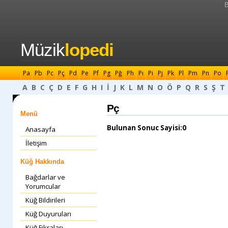
B
Müzik
lopedi
Pa
Pb
Pc
Pç
Pd
Pe
Pf
Pg
Pğ
Ph
Pı
Pi
Pj
Pk
Pl
Pm
Pn
Po
A
B
C
Ç
D
E
F
G
H
I
İ
J
K
L
M
N
O
Ö
P
Q
R
S
Ş
T
Pç
Menü
Bulunan Sonuc Sayisi:0
Anasayfa
İletişim
Küğ Hakkında
Bağdarlar ve
Yorumcular
Küğ Bildirileri
Küğ Duyuruları
Küğ Fıkraları