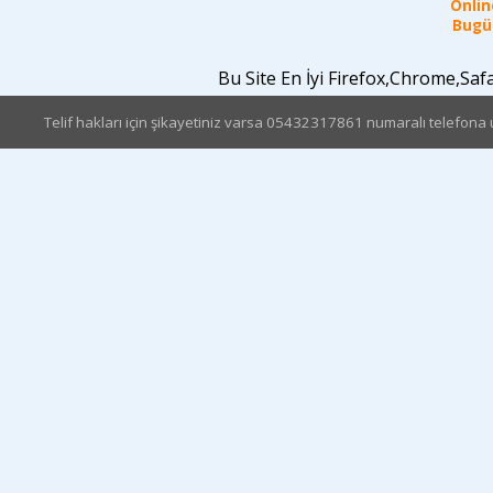
Online
Bugün
Bu Site En İyi Firefox,Chrome,Sa
Telif hakları için şikayetiniz varsa 05432317861 numaralı telefona u