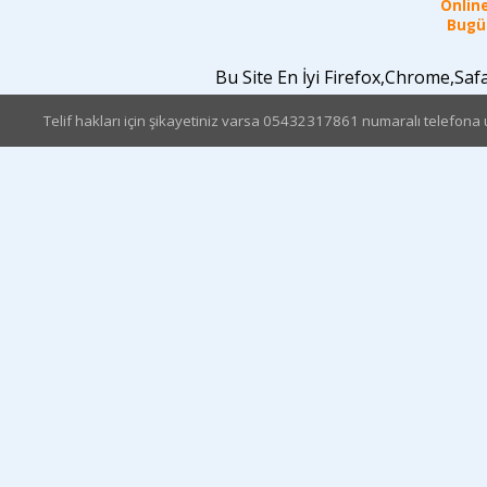
Online
Bugün
Bu Site En İyi Firefox,Chrome,Sa
Telif hakları için şikayetiniz varsa 05432317861 numaralı telefona u