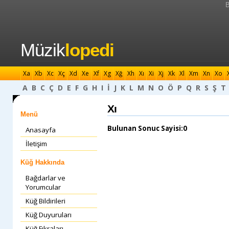
B
Müzik
lopedi
Xa
Xb
Xc
Xç
Xd
Xe
Xf
Xg
Xğ
Xh
Xı
Xi
Xj
Xk
Xl
Xm
Xn
Xo
A
B
C
Ç
D
E
F
G
H
I
İ
J
K
L
M
N
O
Ö
P
Q
R
S
Ş
T
Xı
Menü
Bulunan Sonuc Sayisi:0
Anasayfa
İletişim
Küğ Hakkında
Bağdarlar ve
Yorumcular
Küğ Bildirileri
Küğ Duyuruları
Küğ Fıkraları