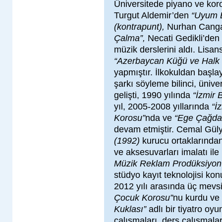
Üniversitede piyano ve koro
Turgut Aldemir’den
“Uyum B
(kontrapunt),
Nurhan Cang
Çalma”,
Necati Gedikli’den
müzik derslerini aldı. Lisan
“Azerbaycan Küğü ve Halk
yapmıştır. İlkokuldan başl
şarkı söyleme bilinci, üniv
gelişti, 1990 yılında
“İzmir 
yıl, 2005-2008 yıllarında
“İ
Korosu”
nda ve
“Ege Çağda
devam etmiştir. Cemal Gül
(1992)
kurucu ortaklarından b
ve aksesuvarları imalatı ile 
Müzik Reklam Prodüksiyon
stüdyo kayıt teknolojisi konu
2012 yılı arasında üç mev
Çocuk Korosu”
nu kurdu ve
Kuklası”
adlı bir tiyatro oy
çalışmaları, ders çalışmala