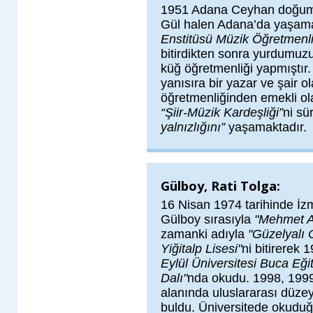
1951 Adana Ceyhan doğuml
Gül halen Adana’da yaşama
Enstitüsü Müzik Öğretmenl
bitirdikten sonra yurdumuzu
küğ öğretmenliği yapmıştır.
yanısıra bir yazar ve şair o
öğretmenliğinden emekli ola
“Şiir-Müzik Kardeşliği”
ni s
yalnızlığını”
yaşamaktadır.
Gülboy, Rati Tolga:
16 Nisan 1974 tarihinde İz
Gülboy sırasıyla
"Mehmet Ak
zamanki adıyla
"Güzelyalı 
Yiğitalp Lisesi"
ni bitirerek 
Eylül Üniversitesi Buca Eği
Dalı"
nda okudu. 1998, 1999 
alanında uluslararası düzeyd
buldu. Üniversitede okuduğu