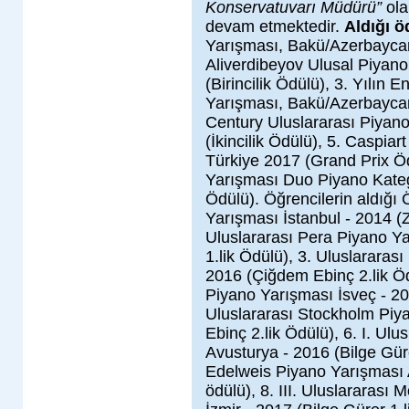
Konservatuvarı Müdürü”
ola
devam etmektedir.
Aldığı ö
Yarışması, Bakü/Azerbayca
Aliverdibeyov Ulusal Piyan
(Birincilik Ödülü), 3. Yılın E
Yarışması, Bakü/Azerbaycan 
Century Uluslararası Piyan
(İkincilik Ödülü), 5. Caspiar
Türkiye 2017 (Grand Prix Öd
Yarışması Duo Piyano Kateg
Ödülü). Öğrencilerin aldığı 
Yarışması İstanbul - 2014 (
Uluslararası Pera Piyano Ya
1.lik Ödülü), 3. Uluslararas
2016 (Çiğdem Ebinç 2.lik Öd
Piyano Yarışması İsveç - 20
Uluslararası Stockholm Piy
Ebinç 2.lik Ödülü), 6. I. Ul
Avusturya - 2016 (Bilge Gürer
Edelweis Piyano Yarışması 
ödülü), 8. III. Uluslararas