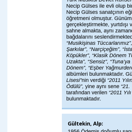
Necip Gülses ile evli olup bi
Necip Gülses sanatçının eğit
öğretmeni olmuştur. Günümü
gerçekleştirmekte, yurtdışı ve
sahne almakta, aynı zama
bağdalarını seslendirmekted
“Musikişinas Tüccarlarımız”
Şarkılar”, “Narçiçeğim”, “İs
Köpükler”, “Klasik Dönem Tü
Uzakta”, “Sensiz”, “Tuna’ya
Dönem”, “Eşber Yağmurdereli
albümleri bulunmaktadır. Gü
Lisesi”
nin verdiği
“2011 Yılı
Ödülü”,
yine aynı sene
“21.
tarafından verilen
“2011 Yıl
bulunmaktadır.
Gültekin, Alp:
1956 Ödemiş doğumlu san