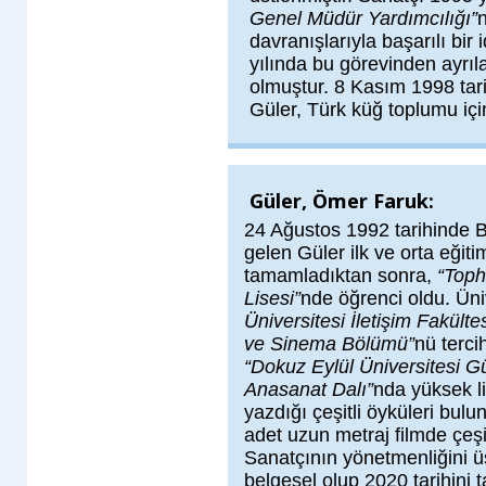
Genel Müdür Yardımcılığı”
davranışlarıyla başarılı bir 
yılında bu görevinden ayrıl
olmuştur. 8 Kasım 1998 tar
Güler, Türk küğ toplumu için
Güler, Ömer Faruk:
24 Ağustos 1992 tarihinde 
gelen Güler ilk ve orta eğiti
tamamladıktan sonra,
“Toph
Lisesi”
nde öğrenci oldu. Üni
Üniversitesi İletişim Fakült
ve Sinema Bölümü”
nü terci
“Dokuz Eylül Üniversitesi G
Anasanat Dalı”
nda yüksek li
yazdığı çeşitli öyküleri bulu
adet uzun metraj filmde çeşi
Sanatçının yönetmenliğini ü
belgesel olup 2020 tarihini t