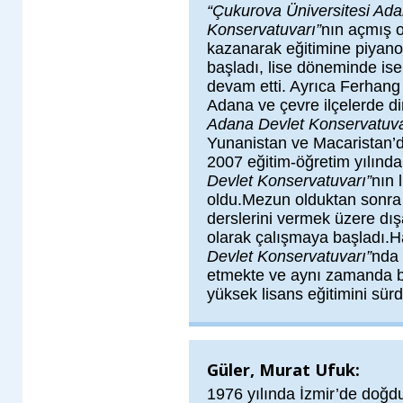
“Çukurova Üniversitesi Ada
Konservatuvarı”
nın açmış o
kazanarak eğitimine piyano
başladı, lise döneminde ise
devam etti. Ayrıca Ferhang
Adana ve çevre ilçelerde din
Adana Devlet Konservatuva
Yunanistan ve Macaristan’da
2007 eğitim-öğretim yılınd
Devlet Konservatuvarı”
nın 
oldu.Mezun olduktan sonra 
derslerini vermek üzere dışa
olarak çalışmaya başladı.
Devlet Konservatuvarı”
nda 
etmekte ve aynı zamanda b
yüksek lisans eğitimini sür
Güler, Murat Ufuk:
1976 yılında İzmir’de doğd