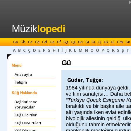
B
Müzik
lopedi
Ga
Gb
Gc
Gç
Gd
Ge
Gf
Gg
Gğ
Gh
Gı
Gi
Gj
Gk
Gl
Gm
Gn
A
B
C
Ç
D
E
F
G
H
I
İ
J
K
L
M
N
O
Ö
P
Q
R
S
Ş
T
Gü
Menü
Anasayfa
Güder, Tuğçe:
İletişim
1984 yılında dünyaya geldi.
Küğ Hakkında
ve film sanatçısı… Daha be
“Türkiye Çocuk Esirgeme K
Bağdarlar ve
bırakıldı ve bir başka aile 
Yorumcular
altı yaşında iken evlat edini
Küğ Bildirileri
biyolojik ailesinin geldiği ü
Küğ Duyuruları
olduğunu tahmin etmektedir.
mankenlik mesleğini sürdür
Küğ Fıkraları