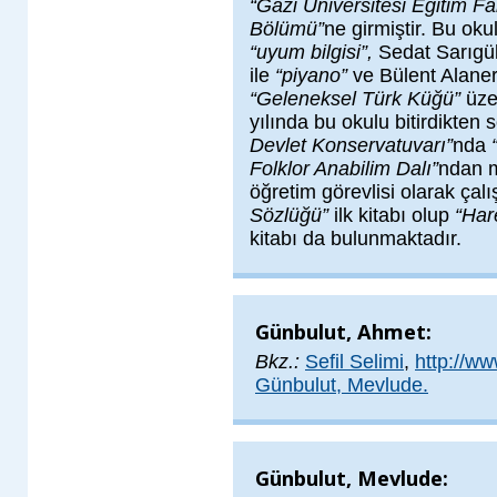
“Gazi Üniversitesi Eğitim Fa
Bölümü”
ne girmiştir. Bu oku
“uyum bilgisi”,
Sedat Sarıgül
ile
“piyano”
ve Bülent Alaner
“Geleneksel Türk Küğü”
üze
yılında bu okulu bitirdikten
Devlet Konservatuvarı”
nda
Folklor Anabilim Dalı”
ndan m
öğretim görevlisi olarak çal
Sözlüğü”
ilk kitabı olup
“Har
kitabı da bulunmaktadır.
Günbulut, Ahmet:
Bkz.:
Sefil Selimi
,
http://w
Günbulut, Mevlude.
Günbulut, Mevlude: