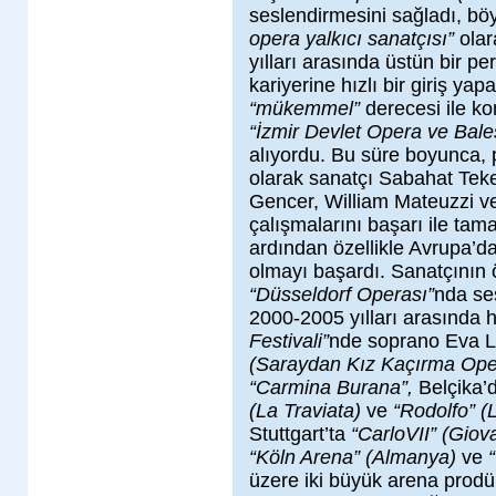
seslendirmesini sağladı, bö
opera yalkıcı sanatçısı”
olar
yılları arasında üstün bir pe
kariyerine hızlı bir giriş y
“mükemmel”
derecesi ile k
“İzmir Devlet Opera ve Bale
alıyordu. Bu süre boyunca, 
olarak sanatçı Sabahat Tekeb
Gencer, William Mateuzzi ve 
çalışmalarını başarı ile ta
ardından özellikle Avrupa’da
olmayı başardı. Sanatçının 
“Düsseldorf Operası”
nda se
2000-2005 yılları arasında h
Festivali”
nde soprano Eva Li
(Saraydan Kız Kaçırma Ope
“Carmina Burana”,
Belçika’
(La Traviata)
ve
“Rodolfo” 
Stuttgart’ta
“CarloVII” (Giov
“Köln Arena” (Almanya)
ve
üzere iki büyük arena pro