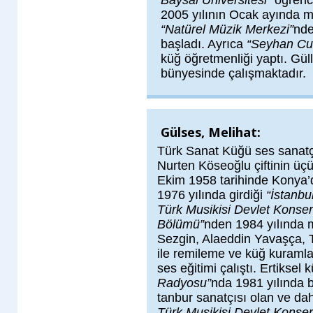
Baysal Üniversitesi”
öğrenci
2005 yılının Ocak ayında 
“Natürel Müzik Merkezi”
nde
başladı. Ayrıca
“Seyhan Cum
küğ öğretmenliği yaptı. Gül
bünyesinde çalışmaktadır.
Gülses, Melihat:
Türk Sanat Küğü ses sanatçı
Nurten Köseoğlu çiftinin üç
Ekim 1958 tarihinde Konya’
1976 yılında girdiği
“İstanbu
Türk Musikisi Devlet Konser
Bölümü”
nden 1984 yılında m
Sezgin, Alaeddin Yavaşça, 
ile remileme ve küğ kuraml
ses eğitimi çalıştı. Ertikse
Radyosu”
nda 1981 yılında 
tanbur sanatçısı olan ve d
Türk Musikisi Devlet Konser