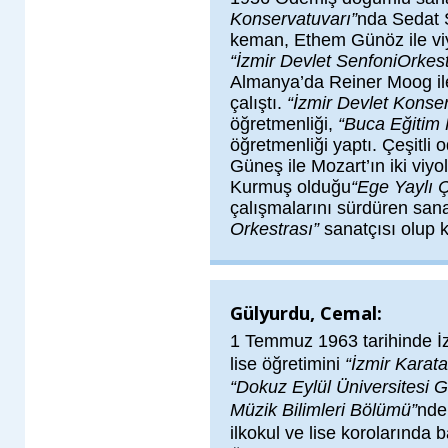
Konservatuvarı”
nda Sedat Ş
keman, Ethem Günöz ile viyo
“İzmir Devlet Senfoni
Orkest
Almanya’da Reiner Moog ile
çalıştı.
“İzmir Devlet Konser
öğretmenliği,
“Buca
Eğitim 
öğretmenliği yaptı. Çeşitli 
Güneş ile Mozart’ın iki viyol
Kurmuş olduğu
“Ege Yaylı Ç
çalışmalarını sürdüren san
Orkestrası”
sanatçısı olup k
Gülyurdu, Cemal:
1 Temmuz 1963 tarihinde İ
lise öğretimini
“İzmir Karata
“Dokuz Eylül Üniversitesi G
Müzik Bilimleri Bölümü”
nden
ilkokul ve lise korolarında b