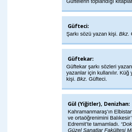
Güftelerin toplandığı kitapl
Güfteci:
Şarkı sözü yazan kişi.
Bkz.
Güftekar:
Güftekar şarkı sözleri yazan
yazanlar için kullanılır. Küğ 
kişi.
Bkz.
Güfteci.
Gül (Yiğitler), Denizhan:
Kahramanmaraş’ın Elbistan 
ve ortaöğrenimini Balıkesir’
Edremit’te tamamladı.
“Dok
Güzel Sanatlar Fakültesi Mü