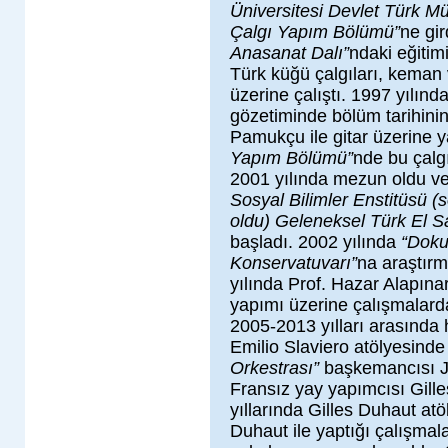
Üniversitesi Devlet Türk M
Çalgı Yapım Bölümü”
ne gir
Anasanat Dalı”
ndaki eğitim
Türk küğü çalgıları, keman 
üzerine çalıştı. 1997 yılınd
gözetiminde bölüm tarihinin i
Pamukçu ile gitar üzerine 
Yapım Bölümü”
nde bu çalg
2001 yılında mezun oldu ve
Sosyal Bilimler Enstitüsü (s
oldu) Geleneksel Türk El Sa
başladı. 2002 yılında
“Doku
Konservatuvarı”
na araştırm
yılında Prof. Hazar Alapınar
yapımı üzerine çalışmalarda
2005-2013 yılları arasında 
Emilio Slaviero atölyesinde 
Orkestrası”
başkemancısı Je
Fransız yay yapımcısı Gille
yıllarında Gilles Duhaut atö
Duhaut ile yaptığı çalışmal