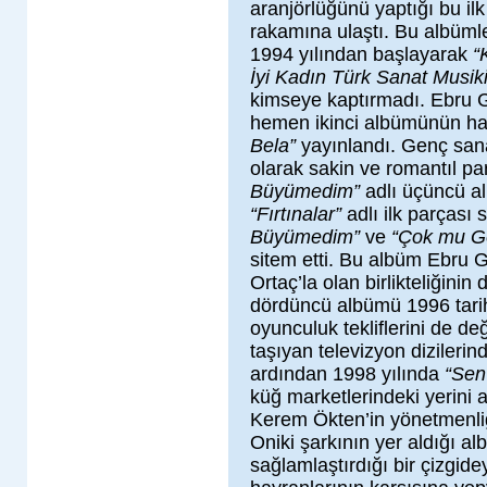
aranjörlüğünü yaptığı bu i
rakamına ulaştı. Bu albümle
1994 yılından başlayarak
“
İyi Kadın Türk Sanat Musiki
kimseye kaptırmadı. Ebru 
hemen ikinci albümünün hazı
Bela”
yayınlandı. Genç san
olarak sakin ve romantıl pa
Büyümedim”
adlı üçüncü al
“Fırtınalar”
adlı ilk parçası
Büyümedim”
ve
“Çok mu G
sitem etti. Bu albüm Ebru
Ortaç’la olan birlikteliğinin
dördüncü albümü 1996 tari
oyunculuk tekliflerini de de
taşıyan televizyon dizilerinde
ardından 1998 yılında
“Sen
küğ marketlerindeki yerini 
Kerem Ökten’in yönetmenliği
Oniki şarkının yer aldığı a
sağlamlaştırdığı bir çizgid