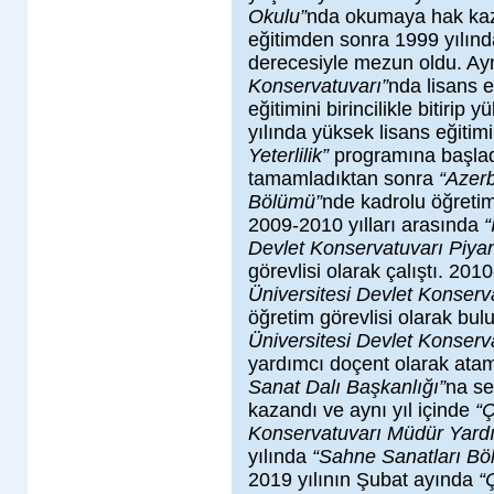
Okulu”
nda okumaya hak kaza
eğitimden sonra 1999 yılında
derecesiyle mezun oldu. Ayn
Konservatuvarı”
nda lisans e
eğitimini birincilikle bitiri
yılında yüksek lisans eğiti
Yeterlilik”
programına başlad
tamamladıktan sonra
“Azer
Bölümü”
nde kadrolu öğretim
2009-2010 yılları arasında
“
Devlet Konservatuvarı Piya
görevlisi olarak çalıştı. 201
Üniversitesi Devlet Konserv
öğretim görevlisi olarak bu
Üniversitesi Devlet Konserv
yardımcı doçent olarak atama
Sanat Dalı Başkanlığı”
na se
kazandı ve aynı yıl içinde
“Ç
Konservatuvarı Müdür Yardı
yılında
“Sahne Sanatları Bö
2019 yılının Şubat ayında
“