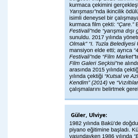
kurmaca çekimini gerçekleş
Yarışması”
nda ikincilik ödü
isimli deneysel bir çalışmay
kurmaca film çekti:
“Çare.”
Festivali”
nde
“yarışma dışı 
sunuldu. 2017 yılında yönetm
Olmak” “I. Tuzla Belediyesi
mansiyon elde etti; ayrıca
“
Festivali”
nde
“Film Market”
t
Film Galeri Seçkisi”
ne alınd
arasında 2015 yılında çekti
yılında çektiği
“Kutsal ve Az
Kendim” (2014)
ve
“Vızıltıl
çalışmalarını belirtmek gerek
Güler, Ulviye:
1982 yılında Bakü’de doğdu
piyano eğitimine başladı. Küğ
yaşındayken 1986 yılında
“