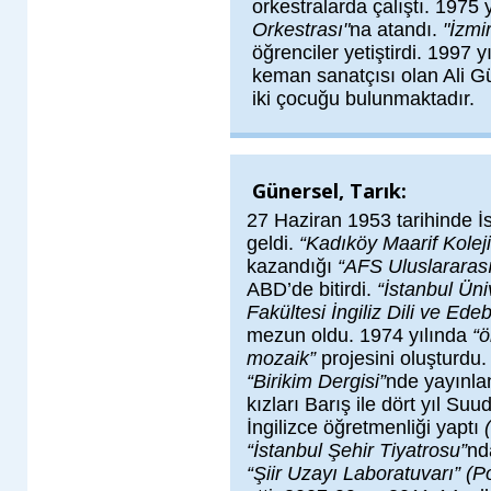
orkestralarda çalıştı. 1975 
Orkestrası"
na atandı.
"İzmi
öğrenciler yetiştirdi. 1997 
keman sanatçısı olan Ali G
iki çocuğu bulunmaktadır.
Günersel, Tarık:
27 Haziran 1953 tarihinde İ
geldi.
“Kadıköy Maarif Koleji
kazandığı
“AFS Uluslararas
ABD’de bitirdi.
“İstanbul Üni
Fakültesi İngiliz Dili ve Ede
mezun oldu. 1974 yılında
“ö
mozaik”
projesini oluşturdu. 
“Birikim Dergisi”
nde yayınla
kızları Barış ile dört yıl Suu
İngilizce öğretmenliği yaptı
“İstanbul Şehir Tiyatrosu”
nd
“Şiir Uzayı Laboratuvarı” (