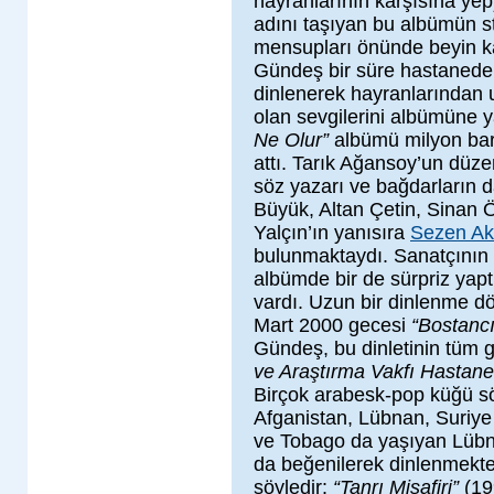
hayranlarının karşısına yep
adını taşıyan bu albümün s
mensupları önünde beyin k
Gündeş bir süre hastanede 
dinlenerek hayranlarından 
olan sevgilerini albümüne y
Ne Olur”
albümü milyon bara
attı. Tarık Ağansoy’un düz
söz yazarı ve bağdarların d
Büyük, Altan Çetin, Sinan Ö
Yalçın’ın yanısıra
Sezen Ak
bulunmaktaydı. Sanatçının a
albümde bir de sürpriz yapt
vardı. Uzun bir dinlenme dö
Mart 2000 gecesi
“Bostancı
Gündeş, bu dinletinin tüm g
ve Araştırma Vakfı Hastane
Birçok arabesk-pop küğü sö
Afganistan, Lübnan, Suriye 
ve Tobago da yaşıyan Lübna
da beğenilerek dinlenmekted
şöyledir:
“Tanrı Misafiri”
(19