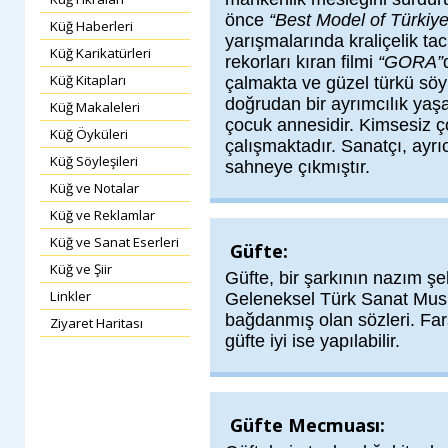
önce
“Best Model of Türkiye
Küğ Haberleri
yarışmalarında kraliçelik ta
Küğ Karikatürleri
rekorları kıran filmi
“GORA”
Küğ Kitapları
çalmakta ve güzel türkü söy
doğrudan bir ayrımcılık yaş
Küğ Makaleleri
çocuk annesidir. Kimsesiz çoc
Küğ Öyküleri
çalışmaktadır. Sanatçı, ayrı
Küğ Söyleşileri
sahneye çıkmıştır.
Küğ ve Notalar
Küğ ve Reklamlar
Küğ ve Sanat Eserleri
Güfte:
Küğ ve Şiir
Güfte, bir şarkının nazım şe
Linkler
Geleneksel Türk Sanat Musık
bağdanmış olan sözleri. Fars
Ziyaret Haritası
güfte iyi ise yapılabilir.
Güfte Mecmuası: