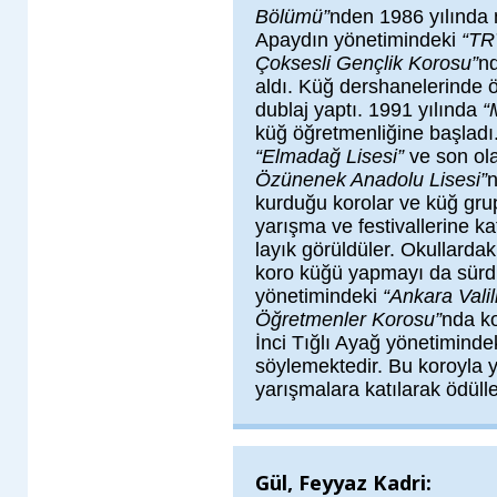
Bölümü”
nden 1986 yılında
Apaydın yönetimindeki
“TR
Çoksesli Gençlik Korosu”
nd
aldı. Küğ dershanelerinde 
dublaj yaptı. 1991 yılında
“
küğ öğretmenliğine başladı
“Elmadağ Lisesi”
ve son ol
Özünenek Anadolu Lisesi”
n
kurduğu korolar ve küğ grup
yarışma ve festivallerine ka
layık görüldüler. Okullardak
koro küğü yapmayı da sürdü
yönetimindeki
“Ankara Valil
Öğretmenler Korosu”
nda ko
İnci Tığlı Ayağ yönetiminde
söylemektedir. Bu koroyla yur
yarışmalara katılarak ödüll
Gül, Feyyaz Kadri: