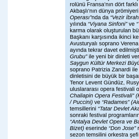
rolünü Fransa’nın dört farkl
Akbaşlı’nın dünya prömiyeri
Operası”
nda da
“Vezir İbra
yılında
“Viyana Sinfoni”
ve
“
karma olarak oluşturulan bü
Başkanı karşısında ikinci k
Avusturyalı soprano Verena 
ayında tekrar davet edilmiş
Grubu”
ile yeni bir dinleti
Saygun Kültür Merkezi Büy
soprano Patrizia Zanardi ile
dinletisini de büyük bir baş
Tenor Levent Gündüz, Rusy
uluslararası opera festivali 
Chaliapin Opera Festivali” 
/ Puccini)
ve
“Radames” (Aid
temsillerini
“Tatar Devlet A
sonraki festival programların
“Antalya Devlet Opera ve Ba
Bizet)
eserinde
“Don Jose”
r
sezon temsilini orkestra şef