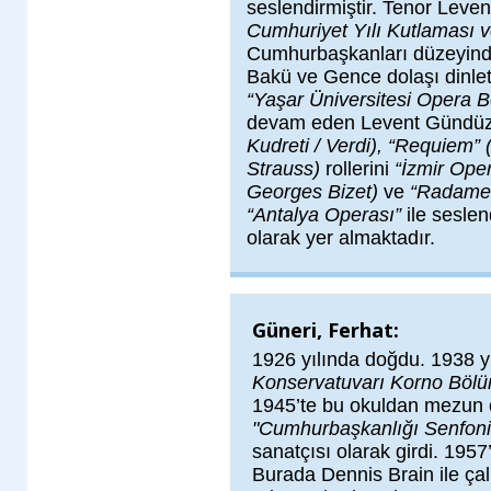
seslendirmiştir. Tenor Lev
Cumhuriyet Yılı Kutlaması
Cumhurbaşkanları düzeyinde
Bakü ve Gence dolaşı dinletil
“Yaşar Üniversitesi Opera 
devam eden Levent Gündüz
Kudreti / Verdi), “Requiem” (
Strauss)
rollerini
“İzmir Oper
Georges Bizet)
ve
“Radame
“Antalya Operası”
ile seslen
olarak yer almaktadır.
Güneri, Ferhat:
1926 yılında doğdu. 1938 y
Konservatuvarı Korno Böl
1945’te bu okuldan mezun 
"Cumhurbaşkanlığı Senfoni
sanatçısı olarak girdi. 1957
Burada Dennis Brain ile ça