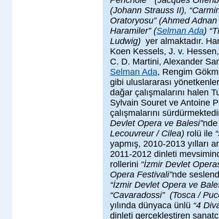
Perichole” (Jacques Offenba
(Johann Strauss II), “Carmi
Oratoryosu” (Ahmed Adnan S
Haramiler” (
Selman Ada
) “T
Ludwig)
yer almaktadır. Hans
Koen Kessels, J. v. Hessen,
C. D. Martini, Alexander Sam
Selman Ada
, Rengim Gökme
gibi uluslararası yönetkenle
dağar çalışmalarını halen Tu
Sylvain Souret ve Antoine Pal
çalışmalarını sürdürmekted
Devlet Opera ve Balesi”
nde 
Lecouvreur / Cilea)
rolü ile
“
yapmış, 2010-2013 yılları 
2011-2012 dinleti mevsimi
rollerini
“İzmir Devlet Operas
Opera Festivali”
nde seslend
“İzmir Devlet Opera ve Bale
“Cavaradossi” (Tosca / Pucc
yılında dünyaca ünlü
“4 Div
dinleti gerçekleştiren sanatç