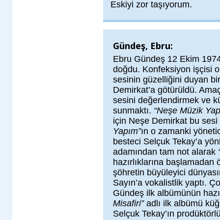
Eskiyi zor taşıyorum.
Gündeş, Ebru:
Ebru Gündeş 12 Ekim 1974 
doğdu. Konfeksiyon işçisi ol
sesinin güzelliğini duyan bi
Demirkat’a götürüldü. Amaç
sesini değerlendirmek ve kü
sunmaktı.
“Neşe Müzik Yap
için Neşe Demirkat bu sesi 
Yapım”
ın o zamanki yönetic
besteci Selçuk Tekay’a yön
adamından tam not alarak
hazırlıklarına başlamadan
şöhretin büyüleyici dünyası
Sayın’a vokalistlik yaptı. 
Gündeş ilk albümünün hazır
Misafiri”
adlı ilk albümü kü
Selçuk Tekay’ın prodüktörl