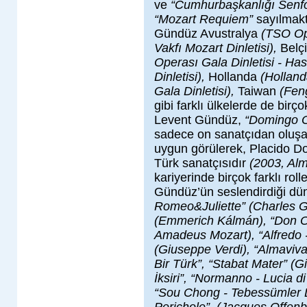
ve
“Cumhurbaşkanlığı Senfo
“Mozart Requiem”
sayılmakt
Gündüz Avustralya
(TSO Ope
Vakfı Mozart Dinletisi),
Belç
Operası Gala Dinletisi - Ha
Dinletisi),
Hollanda
(Holland
Gala Dinletisi),
Taiwan
(Feng
gibi farklı ülkelerde de birço
Levent Gündüz,
“Domingo O
sadece on sanatçıdan oluşan 
uygun görülerek, Placido Do
Türk sanatçısıdır
(2003, Al
kariyerinde birçok farklı roll
Gündüz’ün seslendirdiği dün
Romeo&Juliette” (Charles Go
(Emmerich Kálmán), “Don Ot
Amadeus Mozart), “Alfredo - 
(Giuseppe Verdi), “Almaviva 
Bir Türk”, “Stabat Mater” (
İksiri”, “Normanno - Lucia 
“Sou Chong - Tebessümler Di