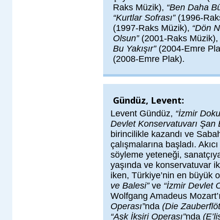
Raks Müzik),
“Ben Daha B
“Kurtlar Sofrası”
(1996-Rak
(1997-Raks Müzik),
“Dön N
Olsun”
(2001-Raks Müzik)
Bu Yakışır”
(2004-Emre Pla
(2008-Emre Plak).
Gündüz, Levent:
Levent Gündüz,
“İzmir Doku
Devlet Konservatuvarı Şan
birincilikle kazandı ve Saba
çalışmalarına başladı. Akıcı l
söyleme yeteneği, sanatçı
yaşında ve konservatuvar iki
iken, Türkiye’nin en büyük 
ve Balesi”
ve
“İzmir Devlet 
Wolfgang Amadeus Mozart’ı
Operası”
nda
(Die Zauberflö
“Aşk İksiri Operası”
nda
(E’li