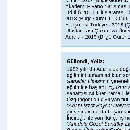
İzmir - 2017 (Bilge Gürer 1.l
Akademi Piyano Yarışması 
Ödülü), 10. I. Uluslararası 
2018 (Bilge Gürer 1.lik Ödül
Yarışması Türkiye - 2018 (Ç
Uluslararası Çukurova Üniv
Adana - 2019 (Bilge Gürer 1
Güllendi, Yeliz:
1982 yılında Adana’da doğan
eğitimini tamamladıktan s
Sanatlar Lisesi”
nin yetenek
eğitimine başladı.
“Çukurov
sanatçısı Nükhet Yamalı ile 
Özgüngör ile üç yıl yan flüt
“Abant İzzet Baysal Üniver
giriş sınavlarında başarı 
İnciroğlu ile yan flüt çalışm
“Anadolu Güzel Sanatlar Li