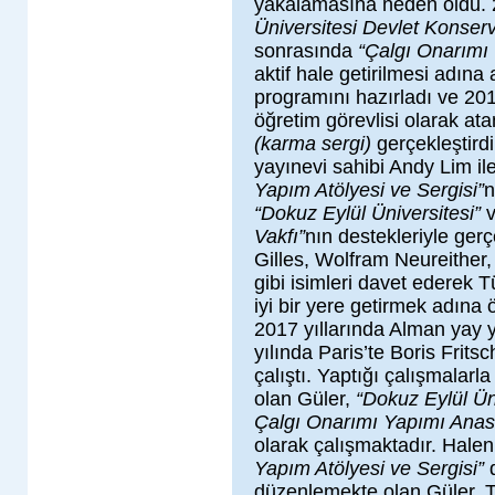
yakalamasına neden oldu. 
Üniversitesi Devlet Konserv
sonrasında
“Çalgı Onarımı
aktif hale getirilmesi adına
programını hazırladı ve 201
öğretim görevlisi olarak atan
(karma sergi)
gerçekleştirdi
yayınevi sahibi Andy Lim ile 
Yapım Atölyesi ve Sergisi”
n
“Dokuz Eylül Üniversitesi”
Vakfı”
nın destekleriyle ger
Gilles, Wolfram Neureither,
gibi isimleri davet ederek T
iyi bir yere getirmek adına 
2017 yıllarında Alman yay 
yılında Paris’te Boris Frit
çalıştı. Yaptığı çalışmalarla
olan Güler,
“Dokuz Eylül Ün
Çalgı Onarımı Yapımı Anas
olarak çalışmaktadır. Hal
Yapım Atölyesi ve Sergisi”
d
düzenlemekte olan Güler, Tü