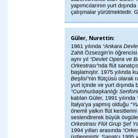
yapımcılarının yurt dışında
çalışmalar yürütmektedir. Gü
Güler, Nurettin:
1961 yılında
“Ankara Devlet
Zahit Özsezgin’in öğrencis
aynı yıl
“Devlet Opera ve B
Orkestrası”
nda flüt sanatçı
başlamıştır. 1975 yılında k
Beşlisi”
nin flütçüsü olarak r
yurt içinde ve yurt dışında ba
“Cumhurbaşkanlığı Senfoni
katılan Güler, 1991 yılında
İtalya’ya yapmış olduğu
“Y
önemli yalkın flüt kesitler
seslendirerek büyük övgüler
Orkestrası Flüt Grup Şef Ya
1994 yılları arasında
“Orke
üstlenmiştir. Sanatçı 1995 